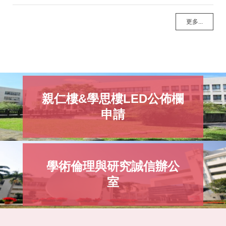
更多...
親仁樓&學思樓LED公佈欄
申請
學術倫理與研究誠信辦公
室