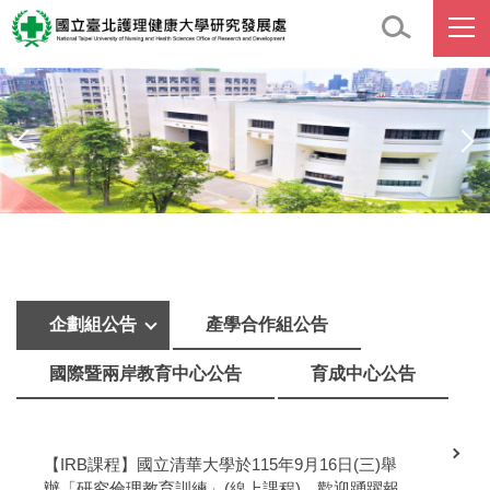
跳
到
主
要
內
容
區
企劃組公告
產學合作組公告
國際暨兩岸教育中心公告
育成中心公告
【IRB課程】國立清華大學於115年9月16日(三)舉
辦「研究倫理教育訓練」(線上課程)，歡迎踴躍報